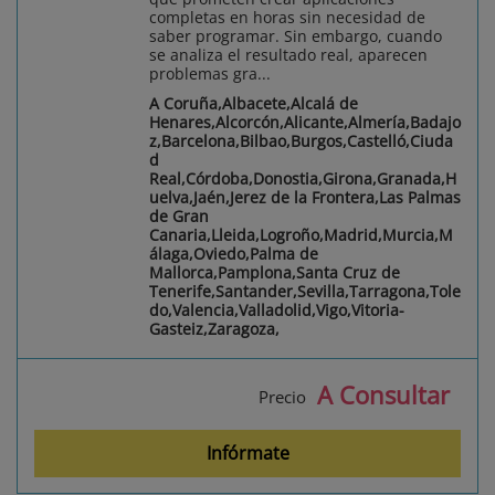
completas en horas sin necesidad de
saber programar. Sin embargo, cuando
se analiza el resultado real, aparecen
problemas gra...
A Coruña,Albacete,Alcalá de
Henares,Alcorcón,Alicante,Almería,Badajo
z,Barcelona,Bilbao,Burgos,Castelló,Ciuda
d
Real,Córdoba,Donostia,Girona,Granada,H
uelva,Jaén,Jerez de la Frontera,Las Palmas
de Gran
Canaria,Lleida,Logroño,Madrid,Murcia,M
álaga,Oviedo,Palma de
Mallorca,Pamplona,Santa Cruz de
Tenerife,Santander,Sevilla,Tarragona,Tole
do,Valencia,Valladolid,Vigo,Vitoria-
Gasteiz,Zaragoza,
A Consultar
Precio
Infórmate