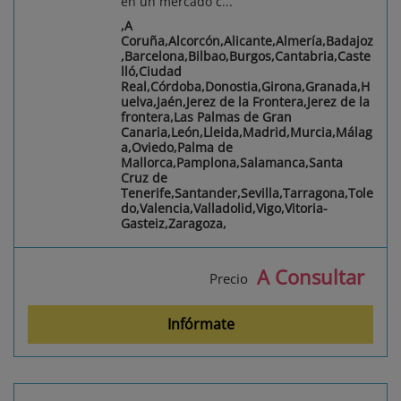
en un mercado c...
,A
Coruña,Alcorcón,Alicante,Almería,Badajoz
,Barcelona,Bilbao,Burgos,Cantabria,Caste
lló,Ciudad
Real,Córdoba,Donostia,Girona,Granada,H
uelva,Jaén,Jerez de la Frontera,Jerez de la
frontera,Las Palmas de Gran
Canaria,León,Lleida,Madrid,Murcia,Málag
a,Oviedo,Palma de
Mallorca,Pamplona,Salamanca,Santa
Cruz de
Tenerife,Santander,Sevilla,Tarragona,Tole
do,Valencia,Valladolid,Vigo,Vitoria-
Gasteiz,Zaragoza,
A Consultar
Precio
Infórmate