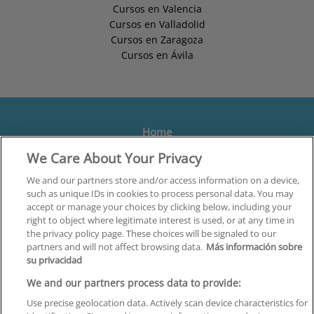
Cursos en Valencia
Cursos en Valladolid
Cursos en Zaragoza
Cursos en Ávila
Home
We Care About Your Privacy
Formación
Centros
We and our partners store and/or access information on a device,
such as unique IDs in cookies to process personal data. You may
Orientación
accept or manage your choices by clicking below, including your
right to object where legitimate interest is used, or at any time in
Quiénes somos
the privacy policy page. These choices will be signaled to our
partners and will not affect browsing data.
Más información sobre
Contacta
su privacidad
Aviso Legal
We and our partners process data to provide:
Política de Privacidad
Use precise geolocation data. Actively scan device characteristics for