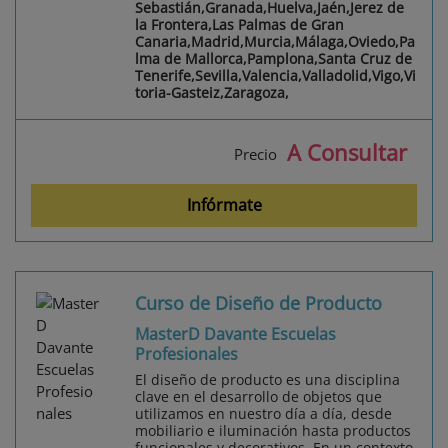
Sebastián,Granada,Huelva,Jaén,Jerez de
la Frontera,Las Palmas de Gran
Canaria,Madrid,Murcia,Málaga,Oviedo,Pa
lma de Mallorca,Pamplona,Santa Cruz de
Tenerife,Sevilla,Valencia,Valladolid,Vigo,Vi
toria-Gasteiz,Zaragoza,
A Consultar
Precio
Infórmate
Curso de Diseño de Producto
MasterD Davante Escuelas
Profesionales
El diseño de producto es una disciplina
clave en el desarrollo de objetos que
utilizamos en nuestro día a día, desde
mobiliario e iluminación hasta productos
funcionales y decorativos. En un contexto