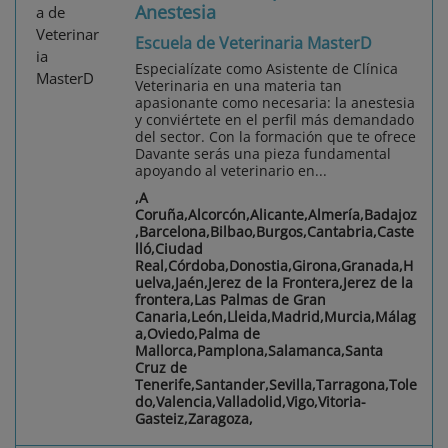
Anestesia
Escuela de Veterinaria MasterD
Especialízate como Asistente de Clínica
Veterinaria en una materia tan
apasionante como necesaria: la anestesia
y conviértete en el perfil más demandado
del sector. Con la formación que te ofrece
Davante serás una pieza fundamental
apoyando al veterinario en...
,A
Coruña,Alcorcón,Alicante,Almería,Badajoz
,Barcelona,Bilbao,Burgos,Cantabria,Caste
lló,Ciudad
Real,Córdoba,Donostia,Girona,Granada,H
uelva,Jaén,Jerez de la Frontera,Jerez de la
frontera,Las Palmas de Gran
Canaria,León,Lleida,Madrid,Murcia,Málag
a,Oviedo,Palma de
Mallorca,Pamplona,Salamanca,Santa
Cruz de
Tenerife,Santander,Sevilla,Tarragona,Tole
do,Valencia,Valladolid,Vigo,Vitoria-
Gasteiz,Zaragoza,