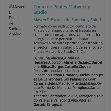
Curso de Pilates Matwork y
Studio
MasterD Escuela de Sanidad y Salud
Fórmate como instructor completo de
Pilates dominando tanto el trabajo en
suelo como con aparatos. Una formación
integral que te permitirá adaptar
sesiones a distintos perfiles y destacar en
el sector fitness y salud. ¿Qué es el curso
Pilates Matwork y Studio? El C...
,A Coruña,Alacant,Alcalá De
Henares,Alcorcón,Almería,Badajoz,Barcel
ona,Bilbao,Burgos,Castelló,Ciudad
Real,Córdoba,Donostia-San
Sebastian,Girona,Granada,Huelva,Jaén,Jer
ez De La Frontera,Las Palmas De Gran
Canaria,Lleida,Madrid,Murcia,Málaga,Ovi
edo,Palma De Mallorca,Pamplona,Santa
Cruz De
Tenerife,Santander,Sevilla,Tarragona,Tole
do,Valencia,Valladolid,Vigo,Vitoria-
Gasteiz,Zaragoza,