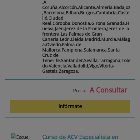
,A
Coruña,Alcorcón,Alicante,Almería,Badajoz
,Barcelona,Bilbao,Burgos,Cantabria,Caste
lló,Ciudad
Real,Córdoba,Donostia,Girona,Granada,H
uelva,Jaén,Jerez de la Frontera,Jerez de la
frontera,Las Palmas de Gran
Canaria,León,Lleida,Madrid,Murcia,Málag
a,Oviedo,Palma de
Mallorca,Pamplona,Salamanca,Santa
Cruz de
Tenerife,Santander,Sevilla,Tarragona,Tole
do,Valencia,Valladolid,Vigo,Vitoria-
Gasteiz,Zaragoza,
A Consultar
Precio
Infórmate
Curso de ACV Especialista en