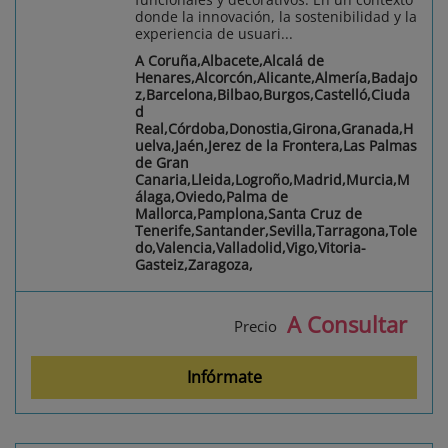
donde la innovación, la sostenibilidad y la
experiencia de usuari...
A Coruña,Albacete,Alcalá de
Henares,Alcorcón,Alicante,Almería,Badajo
z,Barcelona,Bilbao,Burgos,Castelló,Ciuda
d
Real,Córdoba,Donostia,Girona,Granada,H
uelva,Jaén,Jerez de la Frontera,Las Palmas
de Gran
Canaria,Lleida,Logroño,Madrid,Murcia,M
álaga,Oviedo,Palma de
Mallorca,Pamplona,Santa Cruz de
Tenerife,Santander,Sevilla,Tarragona,Tole
do,Valencia,Valladolid,Vigo,Vitoria-
Gasteiz,Zaragoza,
A Consultar
Precio
Infórmate