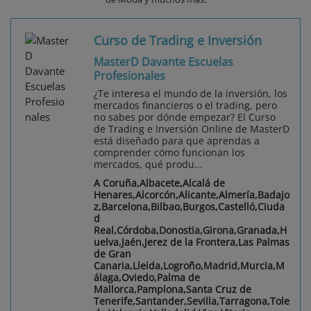
Curso de Trading e Inversión
MasterD Davante Escuelas
Profesionales
¿Te interesa el mundo de la inversión, los
mercados financieros o el trading, pero
no sabes por dónde empezar? El Curso
de Trading e Inversión Online de MasterD
está diseñado para que aprendas a
comprender cómo funcionan los
mercados, qué produ...
A Coruña,Albacete,Alcalá de
Henares,Alcorcón,Alicante,Almería,Badajo
z,Barcelona,Bilbao,Burgos,Castelló,Ciuda
d
Real,Córdoba,Donostia,Girona,Granada,H
uelva,Jaén,Jerez de la Frontera,Las Palmas
de Gran
Canaria,Lleida,Logroño,Madrid,Murcia,M
álaga,Oviedo,Palma de
Mallorca,Pamplona,Santa Cruz de
Tenerife,Santander,Sevilla,Tarragona,Tole