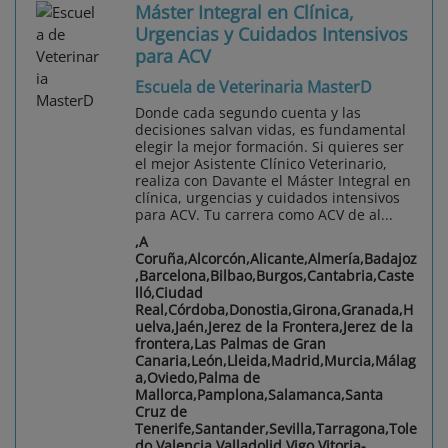
Máster Integral en Clínica,
Urgencias y Cuidados Intensivos
para ACV
Escuela de Veterinaria MasterD
Donde cada segundo cuenta y las
decisiones salvan vidas, es fundamental
elegir la mejor formación. Si quieres ser
el mejor Asistente Clínico Veterinario,
realiza con Davante el Máster Integral en
clínica, urgencias y cuidados intensivos
para ACV. Tu carrera como ACV de al...
,A
Coruña,Alcorcón,Alicante,Almería,Badajoz
,Barcelona,Bilbao,Burgos,Cantabria,Caste
lló,Ciudad
Real,Córdoba,Donostia,Girona,Granada,H
uelva,Jaén,Jerez de la Frontera,Jerez de la
frontera,Las Palmas de Gran
Canaria,León,Lleida,Madrid,Murcia,Málag
a,Oviedo,Palma de
Mallorca,Pamplona,Salamanca,Santa
Cruz de
Tenerife,Santander,Sevilla,Tarragona,Tole
do,Valencia,Valladolid,Vigo,Vitoria-