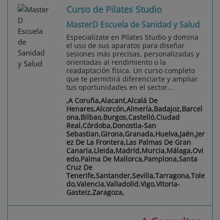
Curso de Pilates Studio
MasterD Escuela de Sanidad y Salud
Especialízate en Pilates Studio y domina
el uso de sus aparatos para diseñar
sesiones más precisas, personalizadas y
orientadas al rendimiento o la
readaptación física. Un curso completo
que te permitirá diferenciarte y ampliar
tus oportunidades en el sector...
,A Coruña,Alacant,Alcalá De
Henares,Alcorcón,Almería,Badajoz,Barcel
ona,Bilbao,Burgos,Castelló,Ciudad
Real,Córdoba,Donostia-San
Sebastian,Girona,Granada,Huelva,Jaén,Jer
ez De La Frontera,Las Palmas De Gran
Canaria,Lleida,Madrid,Murcia,Málaga,Ovi
edo,Palma De Mallorca,Pamplona,Santa
Cruz De
Tenerife,Santander,Sevilla,Tarragona,Tole
do,Valencia,Valladolid,Vigo,Vitoria-
Gasteiz,Zaragoza,