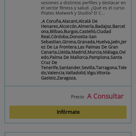
sesiones a distintos perfiles y destacar en
el sector fitness y salud. ¿Qué es el curso
Pilates Matwork y Studio? El C...
,A Coruña,Alacant,Alcalá De
Henares,Alcorcón,Almería,Badajoz,Barcel
ona,Bilbao,Burgos,Castelló,Ciudad
Real,Córdoba,Donostia-San
Sebastian,Girona,Granada,Huelva,Jaén,Jer
ez De La Frontera,Las Palmas De Gran
Canaria,Lleida,Madrid,Murcia,Málaga,Ovi
edo,Palma De Mallorca,Pamplona,Santa
Cruz De
Tenerife,Santander,Sevilla,Tarragona,Tole
do,Valencia,Valladolid,Vigo,Vitoria-
Gasteiz,Zaragoza,
A Consultar
Precio
Infórmate