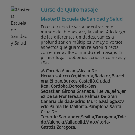
Curso de Quiromasaje
MasterD Escuela de Sanidad y Salud
En este curso te vas a adentrar en el
mundo del bienestar y la salud. A lo largo
de las diferentes unidades, vamos a
profundizar en múltiples y muy diversos
aspectos que guardan relación directa
con el maravilloso mundo del masaje. En
primer lugar, debemos conocer cómo es y
c&oa...
,A Coruña,Alacant,Alcalá De
Henares,Alcorcón,Almería,Badajoz,Barcel
ona,Bilbao,Burgos,Castelló,Ciudad
Real,Córdoba,Donostia-San
Sebastian,Girona,Granada,Huelva,Jaén,Jer
ez De La Frontera,Las Palmas De Gran
Canaria,Lleida,Madrid,Murcia,Málaga,Ovi
edo,Palma De Mallorca,Pamplona,Santa
Cruz De
Tenerife,Santander,Sevilla,Tarragona,Tole
do,Valencia,Valladolid,Vigo,Vitoria-
Gasteiz,Zaragoza,