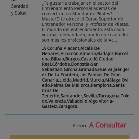
¿Te gustaría trabajar en el sector del
Entrenamiento Personal además de
convertirte en Monitor de Pilates?
MasterD te ofrece el Curso Superior de
Entrenador Personal y Profesor de Pilates.
El mundo del entrenamiento, está cada
vez más demandado, por lo que cada día
son más los profesionales de la Ac...
,A Coruña,Alacant,Alcalá De
Henares,Alcorcón,Almería,Badajoz,Barcel
ona,Bilbao,Burgos,Castelló,Ciudad
Real,Córdoba,Donostia-San
Sebastian,Girona,Granada,Huelva,Jaén,Jer
ez De La Frontera,Las Palmas De Gran
Canaria,Lleida,Madrid,Murcia,Málaga,Ovi
edo,Palma De Mallorca,Pamplona,Santa
Cruz De
Tenerife,Santander,Sevilla,Tarragona,Tole
do,Valencia,Valladolid,Vigo,Vitoria-
Gasteiz,Zaragoza,
A Consultar
Precio