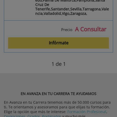
edo,Palma De Mallorca,Pamplona,Santa
Cruz De
Tenerife,Santander,Sevilla,Tarragona,Vale
ncia,Valladolid,Vigo,Zaragoza,
A Consultar
Precio
Infórmate
1
de 1
EN AVANZA EN TU CARRERA TE AYUDAMOS
En Avanza en tu Carrera tenemos más de 50.000 cursos para
ti. Te orientamos y asesoramos para que elijas tu formación.
Elige la opción que más te interese:
Formación Profesional
,
Oposiciones
,
Grados
,
Postgrados
y mucho más.