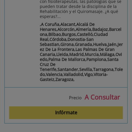
con fisioterapeutas, las patologías que se
pueden tratar desde la disciplina de la
Rehabilitación y el Quiromasaje. ¿A qué
esperas?...
,A Coruña,Alacant,Alcalá De
Henares,Alcorcón,Almería,Badajoz,Barcel
ona,Bilbao,Burgos,Castelló,Ciudad
Real,Córdoba,Donostia-San
Sebastian,Girona,Granada,Huelva,Jaén,Jer
ez De La Frontera,Las Palmas De Gran
Canaria,Lleida,Madrid,Murcia,Málaga,Ovi
edo,Palma De Mallorca,Pamplona,Santa
Cruz De
Tenerife,Santander,Sevilla,Tarragona,Tole
do,Valencia,Valladolid,Vigo,Vitoria-
Gasteiz,Zaragoza,
A Consultar
Precio
Infórmate