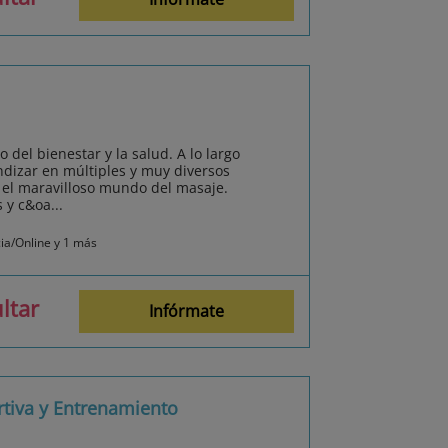
 del bienestar y la salud. A lo largo
ndizar en múltiples y muy diversos
 el maravilloso mundo del masaje.
y c&oa...
cia/Online y 1 más
ltar
Infórmate
rtiva y Entrenamiento