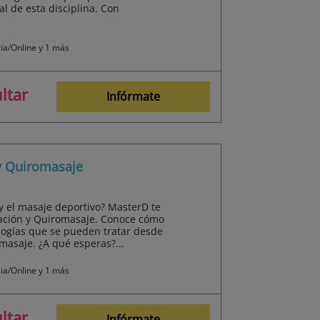
l de esta disciplina. Con
cia/Online y 1 más
ltar
Infórmate
 y Quiromasaje
 y el masaje deportivo? MasterD te
tación y Quiromasaje. Conoce cómo
ologías que se pueden tratar desde
omasaje. ¿A qué esperas?...
cia/Online y 1 más
ltar
Infórmate