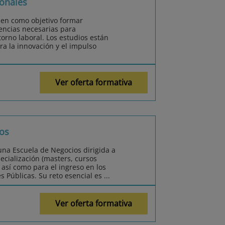
onales
nen como objetivo formar
encias necesarias para
orno laboral. Los estudios están
ra la innovación y el impulso
Ver oferta formativa
ros
 una Escuela de Negocios dirigida a
ecialización (masters, cursos
 así como para el ingreso en los
Públicas. Su reto esencial es ...
Ver oferta formativa