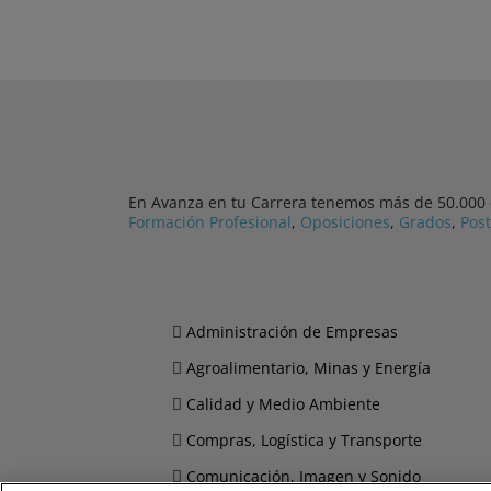
En Avanza en tu Carrera tenemos más de 50.000 cu
Formación Profesional
,
Oposiciones
,
Grados
,
Pos
Administración de Empresas
Agroalimentario, Minas y Energía
Calidad y Medio Ambiente
Compras, Logística y Transporte
Comunicación, Imagen y Sonido