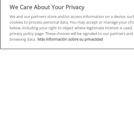
Derecho y Seguridad
We Care About Your Privacy
We and our partners store and/or access information on a device, such
cookies to process personal data. You may accept or manage your choi
below, including your right to object where legitimate interest is used, 
privacy policy page. These choices will be signaled to our partners and 
Cursos en A Coruña
Cursos
browsing data.
Más información sobre su privacidad
Cursos en Albacete
Cursos
Cursos en Alicante
Cursos
Cursos en Almería
Cursos
Cursos en Araba/Álava
Cursos
Cursos en Asturias
Cursos
Cursos en Badajoz
Cursos
Cursos en Barcelona
Cursos
Cursos en Bizkaia
Cursos
Cursos en Burgos
Cursos
Cursos en Cantabria
Cursos