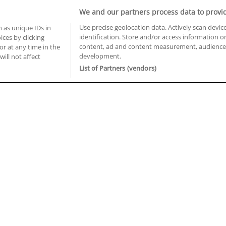
Informática y Telecomunicaciones
We and our partners process data to provi
Use precise geolocation data. Actively scan device
 as unique IDs in
identification. Store and/or access information o
ces by clicking
BUSCA TUS CURSOS EN TU PROVINCIA
content, ad and content measurement, audience 
or at any time in the
development.
will not affect
 en Castellón
Cursos en La Rioja
List of Partners (vendors)
 en Ciudad Real
Cursos en Las Palmas
 en Cáceres
Cursos en León
 en Cádiz
Cursos en Lleida
 en Córdoba
Cursos en Madrid
 en Gipuzkoa
Cursos en Murcia
 en Girona
Cursos en Málaga
 en Granada
Cursos en Navarra
 en Huelva
Cursos en Pontevedra
 en Illes Balears
Cursos en Salamanca
 en Jaén
Cursos en Sevilla