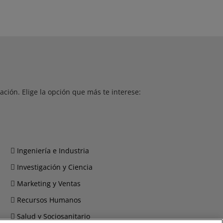
ción. Elige la opción que más te interese:
Ingeniería e Industria
Investigación y Ciencia
Marketing y Ventas
Recursos Humanos
Salud y Sociosanitario