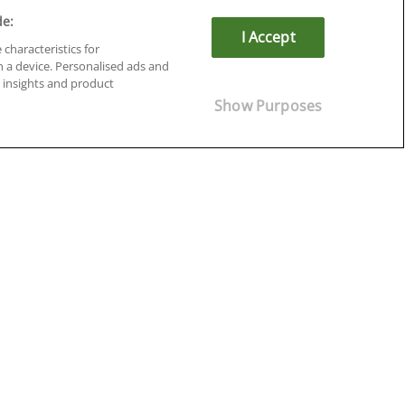
de:
I Accept
 characteristics for
n a device. Personalised ads and
insights and product
Show Purposes
Cursos en Soria
Cursos en Tarragona
Cursos en Tenerife
Cursos en Toledo
Cursos en Valencia
Cursos en Valladolid
Cursos en Zaragoza
Cursos en Ávila