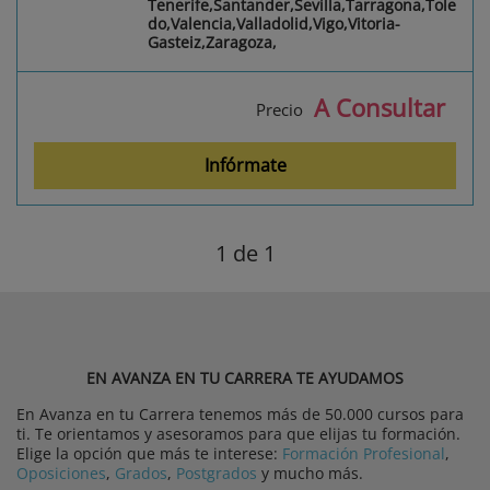
Tenerife,Santander,Sevilla,Tarragona,Tole
do,Valencia,Valladolid,Vigo,Vitoria-
Gasteiz,Zaragoza,
A Consultar
Precio
Infórmate
1
de 1
EN AVANZA EN TU CARRERA TE AYUDAMOS
En Avanza en tu Carrera tenemos más de 50.000 cursos para
ti. Te orientamos y asesoramos para que elijas tu formación.
Elige la opción que más te interese:
Formación Profesional
,
Oposiciones
,
Grados
,
Postgrados
y mucho más.