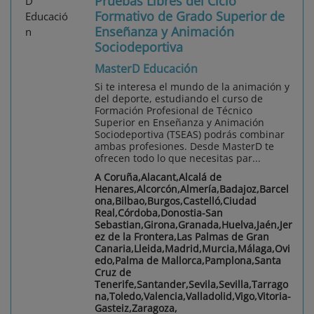
Pruebas Libres del Ciclo
Formativo de Grado Superior de
Enseñanza y Animación
Sociodeportiva
MasterD Educación
Si te interesa el mundo de la animación y
del deporte, estudiando el curso de
Formación Profesional de Técnico
Superior en Enseñanza y Animación
Sociodeportiva (TSEAS) podrás combinar
ambas profesiones. Desde MasterD te
ofrecen todo lo que necesitas par...
A Coruña,Alacant,Alcalá de
Henares,Alcorcón,Almería,Badajoz,Barcel
ona,Bilbao,Burgos,Castelló,Ciudad
Real,Córdoba,Donostia-San
Sebastian,Girona,Granada,Huelva,Jaén,Jer
ez de la Frontera,Las Palmas de Gran
Canaria,Lleida,Madrid,Murcia,Málaga,Ovi
edo,Palma de Mallorca,Pamplona,Santa
Cruz de
Tenerife,Santander,Sevila,Sevilla,Tarrago
na,Toledo,Valencia,Valladolid,Vigo,Vitoria-
Gasteiz,Zaragoza,