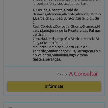
la confección y sus acabados. Los...
A Coruña,Albacete,Alcalá de
Henares,Alcorcón,Alicante,Almería,Badajo
z,Barcelona,Bilbao,Burgos,Castelló,Ciuda
d
Real,Córdoba,Donostia,Girona,Granada,H
uelva,Jaén,Jerez de la Frontera,Las Palmas
de Gran
Canaria,Lleida,Logroño,Madrid,Murcia,M
álaga,Oviedo,Palma de
Mallorca,Pamplona,Santa Cruz de
Tenerife,Santander,Sevilla,Tarragona,Tole
do,Valencia,Valladolid,Vigo,Vitoria-
Gasteiz,Zaragoza,
A Consultar
Precio
Infórmate