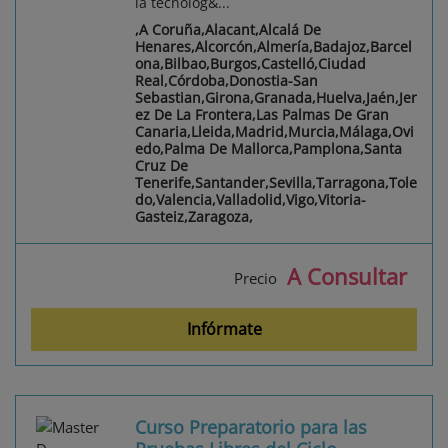
la tecnolog&...
,A Coruña,Alacant,Alcalá De
Henares,Alcorcón,Almería,Badajoz,Barcel
ona,Bilbao,Burgos,Castelló,Ciudad
Real,Córdoba,Donostia-San
Sebastian,Girona,Granada,Huelva,Jaén,Jer
ez De La Frontera,Las Palmas De Gran
Canaria,Lleida,Madrid,Murcia,Málaga,Ovi
edo,Palma De Mallorca,Pamplona,Santa
Cruz De
Tenerife,Santander,Sevilla,Tarragona,Tole
do,Valencia,Valladolid,Vigo,Vitoria-
Gasteiz,Zaragoza,
A Consultar
Precio
Infórmate
Curso Preparatorio para las