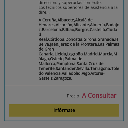
dirección, y superarlas con éxito.
Los técnicos superiores de asistencia a la
dire...
A Coruña,Albacete,Alcalá de
Henares,Alcorcón,Alicante,Almería,Badajo
z,Barcelona,Bilbao,Burgos,Castelló,Ciuda
d
Real,Córdoba,Donostia,Girona,Granada,H
uelva,Jaén,Jerez de la Frontera,Las Palmas
de Gran
Canaria,Lleida,Logroño,Madrid,Murcia,M
álaga,Oviedo,Palma de
Mallorca,Pamplona,Santa Cruz de
Tenerife,Santander,Sevilla,Tarragona,Tole
do,Valencia,Valladolid,Vigo,Vitoria-
Gasteiz,Zaragoza,
A Consultar
Precio
Infórmate