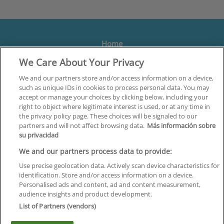
Home
We Care About Your Privacy
Formación
Centros
We and our partners store and/or access information on a device,
such as unique IDs in cookies to process personal data. You may
Orientación
accept or manage your choices by clicking below, including your
right to object where legitimate interest is used, or at any time in
Quiénes somos
the privacy policy page. These choices will be signaled to our
partners and will not affect browsing data.
Más información sobre
Contacta
su privacidad
Aviso Legal
We and our partners process data to provide:
Política de Privacidad
Use precise geolocation data. Actively scan device characteristics for
identification. Store and/or access information on a device.
Política de Cookies
Personalised ads and content, ad and content measurement,
audience insights and product development.
Canal Ético
List of Partners (vendors)
¡Síguenos!