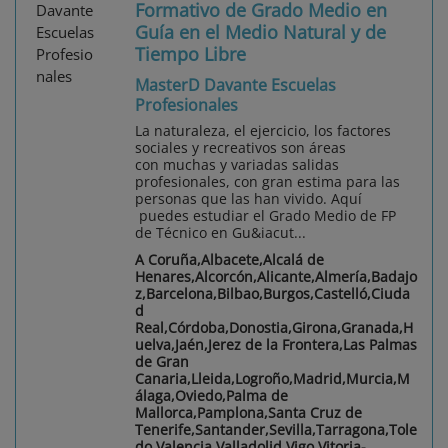
Formativo de Grado Medio en
Guía en el Medio Natural y de
Tiempo Libre
MasterD Davante Escuelas
Profesionales
La naturaleza, el ejercicio, los factores
sociales y recreativos son áreas
con muchas y variadas salidas
profesionales, con gran estima para las
personas que las han vivido. Aquí
puedes estudiar el Grado Medio de FP
de Técnico en Gu&iacut...
A Coruña,Albacete,Alcalá de
Henares,Alcorcón,Alicante,Almería,Badajo
z,Barcelona,Bilbao,Burgos,Castelló,Ciuda
d
Real,Córdoba,Donostia,Girona,Granada,H
uelva,Jaén,Jerez de la Frontera,Las Palmas
de Gran
Canaria,Lleida,Logroño,Madrid,Murcia,M
álaga,Oviedo,Palma de
Mallorca,Pamplona,Santa Cruz de
Tenerife,Santander,Sevilla,Tarragona,Tole
do,Valencia,Valladolid,Vigo,Vitoria-