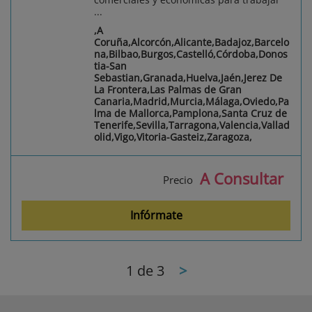
...
,A
Coruña,Alcorcón,Alicante,Badajoz,Barcelo
na,Bilbao,Burgos,Castelló,Córdoba,Donos
tia-San
Sebastian,Granada,Huelva,Jaén,Jerez De
La Frontera,Las Palmas de Gran
Canaria,Madrid,Murcia,Málaga,Oviedo,Pa
lma de Mallorca,Pamplona,Santa Cruz de
Tenerife,Sevilla,Tarragona,Valencia,Vallad
olid,Vigo,Vitoria-Gasteiz,Zaragoza,
A Consultar
Precio
Infórmate
1
de 3
>