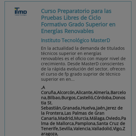
Curso Preparatorio para las
Pruebas Libres de Ciclo
Formativo Grado Superior en
Energías Renovables
Instituto Tecnológico MasterD
En la actualidad la demanda de titulados
técnicos superior en energías
renovables es el oficio con mayor nivel de
crecimiento. Desde MasterD conscientes
de la rápida evolución del sector, ofrecen
el curso de fp grado suprior de técnico
superior en en...
,A
Coruña,Alcorcón,Alicante,Almería,Barcelo
na,Bilbao,Burgos,Castelló,Córdoba,Donos
tia St.
Sebastián,Granada,Huelva,Jaén,Jerez de
la Frontera,Las Palmas de Gran
Canaria,Madrid,Murcia,Málaga,Oviedo,Pa
lma de Mallorca,Pamplona,Santa Cruz de
Tenerife,Sevilla,Valencia,Valladolid,Vigo,Z
aragoza,