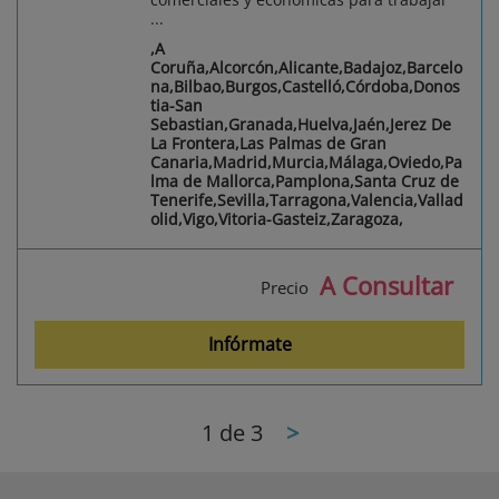
...
,A
Coruña,Alcorcón,Alicante,Badajoz,Barcelo
na,Bilbao,Burgos,Castelló,Córdoba,Donos
tia-San
Sebastian,Granada,Huelva,Jaén,Jerez De
La Frontera,Las Palmas de Gran
Canaria,Madrid,Murcia,Málaga,Oviedo,Pa
lma de Mallorca,Pamplona,Santa Cruz de
Tenerife,Sevilla,Tarragona,Valencia,Vallad
olid,Vigo,Vitoria-Gasteiz,Zaragoza,
A Consultar
Precio
Infórmate
1
de 3
>