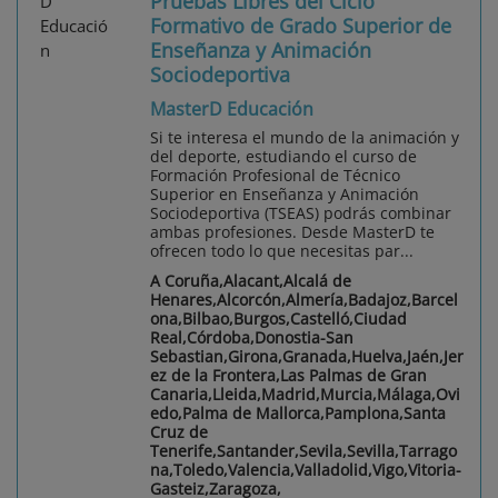
Pruebas Libres del Ciclo
Formativo de Grado Superior de
Enseñanza y Animación
Sociodeportiva
MasterD Educación
Si te interesa el mundo de la animación y
del deporte, estudiando el curso de
Formación Profesional de Técnico
Superior en Enseñanza y Animación
Sociodeportiva (TSEAS) podrás combinar
ambas profesiones. Desde MasterD te
ofrecen todo lo que necesitas par...
A Coruña,Alacant,Alcalá de
Henares,Alcorcón,Almería,Badajoz,Barcel
ona,Bilbao,Burgos,Castelló,Ciudad
Real,Córdoba,Donostia-San
Sebastian,Girona,Granada,Huelva,Jaén,Jer
ez de la Frontera,Las Palmas de Gran
Canaria,Lleida,Madrid,Murcia,Málaga,Ovi
edo,Palma de Mallorca,Pamplona,Santa
Cruz de
Tenerife,Santander,Sevila,Sevilla,Tarrago
na,Toledo,Valencia,Valladolid,Vigo,Vitoria-
Gasteiz,Zaragoza,