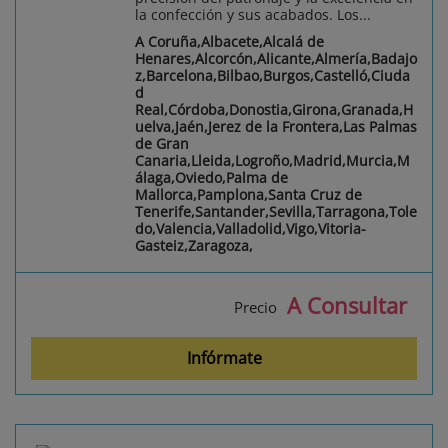
la confección y sus acabados. Los...
A Coruña,Albacete,Alcalá de
Henares,Alcorcón,Alicante,Almería,Badajo
z,Barcelona,Bilbao,Burgos,Castelló,Ciuda
d
Real,Córdoba,Donostia,Girona,Granada,H
uelva,Jaén,Jerez de la Frontera,Las Palmas
de Gran
Canaria,Lleida,Logroño,Madrid,Murcia,M
álaga,Oviedo,Palma de
Mallorca,Pamplona,Santa Cruz de
Tenerife,Santander,Sevilla,Tarragona,Tole
do,Valencia,Valladolid,Vigo,Vitoria-
Gasteiz,Zaragoza,
A Consultar
Precio
Infórmate