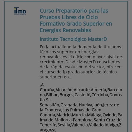
Curso Preparatorio para las
Pruebas Libres de Ciclo
Formativo Grado Superior en
Energías Renovables
Instituto Tecnológico MasterD
En la actualidad la demanda de titulados
técnicos superior en energías
renovables es el oficio con mayor nivel de
crecimiento. Desde MasterD conscientes
de la rápida evolución del sector, ofrecen
el curso de fp grado suprior de técnico
superior en en...
,A
Coruña,Alcorcón,Alicante,Almería,Barcelo
na,Bilbao,Burgos,Castelló,Córdoba,Donos
tia St.
Sebastián,Granada,Huelva,Jaén,Jerez de
la Frontera,Las Palmas de Gran
Canaria,Madrid,Murcia,Málaga,Oviedo,Pa
lma de Mallorca,Pamplona,Santa Cruz de
Tenerife,Sevilla,Valencia,Valladolid,Vigo,Z
aragoza,