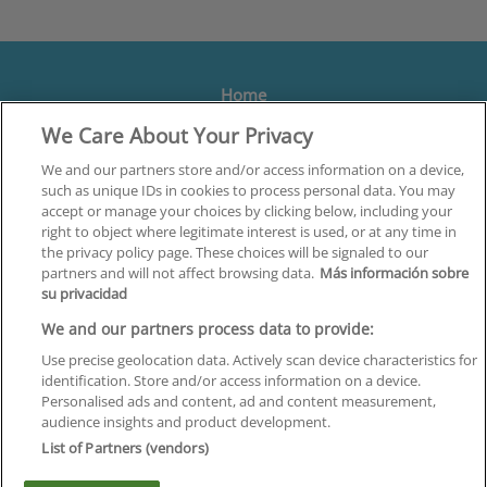
Home
We Care About Your Privacy
Formación
Centros
We and our partners store and/or access information on a device,
such as unique IDs in cookies to process personal data. You may
Orientación
accept or manage your choices by clicking below, including your
right to object where legitimate interest is used, or at any time in
Quiénes somos
the privacy policy page. These choices will be signaled to our
partners and will not affect browsing data.
Más información sobre
Contacta
su privacidad
Aviso Legal
We and our partners process data to provide:
Política de Privacidad
Use precise geolocation data. Actively scan device characteristics for
identification. Store and/or access information on a device.
Política de Cookies
Personalised ads and content, ad and content measurement,
audience insights and product development.
Canal Ético
List of Partners (vendors)
¡Síguenos!