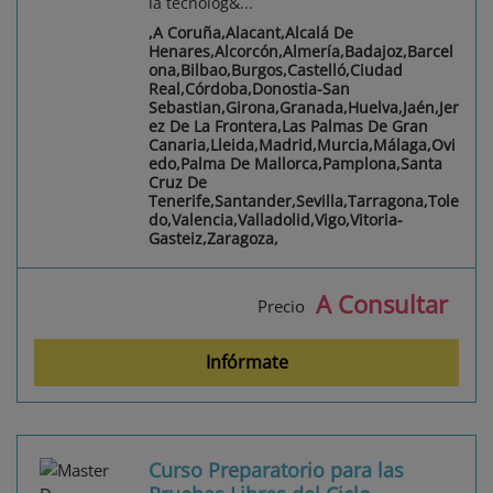
la tecnolog&...
,A Coruña,Alacant,Alcalá De
Henares,Alcorcón,Almería,Badajoz,Barcel
ona,Bilbao,Burgos,Castelló,Ciudad
Real,Córdoba,Donostia-San
Sebastian,Girona,Granada,Huelva,Jaén,Jer
ez De La Frontera,Las Palmas De Gran
Canaria,Lleida,Madrid,Murcia,Málaga,Ovi
edo,Palma De Mallorca,Pamplona,Santa
Cruz De
Tenerife,Santander,Sevilla,Tarragona,Tole
do,Valencia,Valladolid,Vigo,Vitoria-
Gasteiz,Zaragoza,
A Consultar
Precio
Infórmate
Curso Preparatorio para las