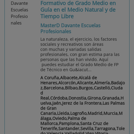
Formativo de Grado Medio en
Guía en el Medio Natural y de
Tiempo Libre
MasterD Davante Escuelas
Profesionales
La naturaleza, el ejercicio, los factores
sociales y recreativos son áreas
con muchas y variadas salidas
profesionales, con gran estima para las
personas que las han vivido. Aquí
puedes estudiar el Grado Medio de FP
de Técnico en Gu&iacut...
A Coruña,Albacete,Alcalá de
Henares,Alcorcón,Alicante,Almería,Badajo
z,Barcelona,Bilbao,Burgos,Castelló,Ciuda
d
Real,Córdoba,Donostia,Girona,Granada,H
uelva,Jaén,Jerez de la Frontera,Las Palmas
de Gran
Canaria,Lleida,Logroño,Madrid,Murcia,M
álaga,Oviedo,Palma de
Mallorca,Pamplona,Santa Cruz de
Tenerife,Santander,Sevilla,Tarragona,Tole
do,Valencia,Valladolid,Vigo,Vitoria-