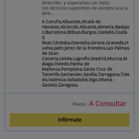
dirección, y superarlas con éxito.
Los técnicos superiores de asistencia a la
dire...
A Coruña,Albacete,Alcalá de
Henares,Alcorcón,Alicante,Almería,Badajo
z,Barcelona,Bilbao,Burgos,Castelló,Ciuda
d
Real,Córdoba,Donostia,Girona,Granada,H
uelva,Jaén,Jerez de la Frontera,Las Palmas
de Gran
Canaria,Lleida,Logroño,Madrid,Murcia,M
álaga,Oviedo,Palma de
Mallorca,Pamplona,Santa Cruz de
Tenerife,Santander,Sevilla,Tarragona,Tole
do,Valencia,Valladolid,Vigo,Vitoria-
Gasteiz,Zaragoza,
A Consultar
Precio
Infórmate