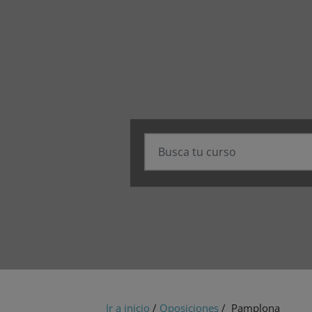
Ir a inicio
/
Oposiciones
/ Pamplona