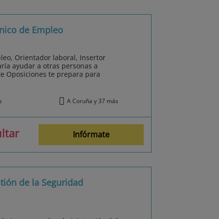
cnico de Empleo
eo, Orientador laboral, Insertor
ría ayudar a otras personas a
e Oposiciones te prepara para
s
A Coruña y 37 más
ltar
Infórmate
tión de la Seguridad