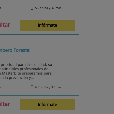
s
A Coruña y 37 más
ltar
Infórmate
mbero Forestal
prioridad para la sociedad, su
escindibles profesionales de
En MasterD te preparamos para
en la prevención y...
s
A Coruña y 37 más
ltar
Infórmate