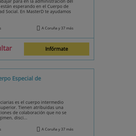
abajar para en la administración del
e están esperando en el Cuerpo de
dad Social. En MasterD te ayudamos
s
A Coruña y 37 más
ltar
Infórmate
erpo Especial de
nciarias es el cuerpo intermedio
Superior. Tienen atribuidas una
iones de colaboración que no se
imen, disci...
s
A Coruña y 37 más