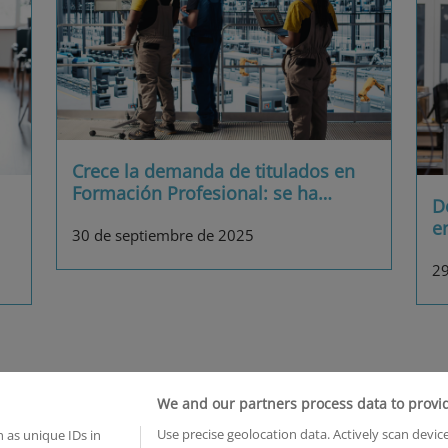
Crece la demanda de titulados en
Formación Profesional: se ha
…
D
e
30 de septiembre de 2025
29
We and our partners process data to provi
uiénes somos
Aviso Legal
Use precise geolocation data. Actively scan device
 as unique IDs in