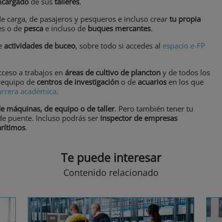
ncargado
de sus
talleres
.
e carga, de pasajeros y pesqueros e incluso crear
tu propia
es o de
pesca
e incluso de
buques mercantes
.
de
actividades de buceo
, sobre todo si accedes al
espacio e-FP
cceso a trabajos en
áreas de cultivo de plancton
y de todos los
l equipo de
centros de investigación
o de
acuarios
en los que
arrera académica
.
de máquinas, de equipo o de taller
. Pero también tener tu
 de puente. Incluso podrás ser
inspector de empresas
rítimos
.
Te puede interesar
Contenido relacionado