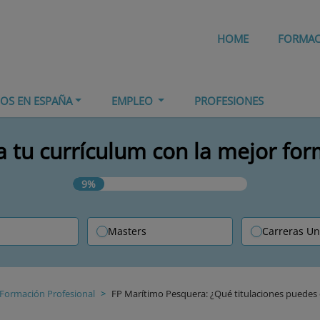
HOME
FORMA
IOS EN ESPAÑA
EMPLEO
PROFESIONES
 tu currículum con la mejor fo
9%
Masters
Carreras Un
Formación Profesional
FP Marítimo Pesquera: ¿Qué titulaciones puedes e