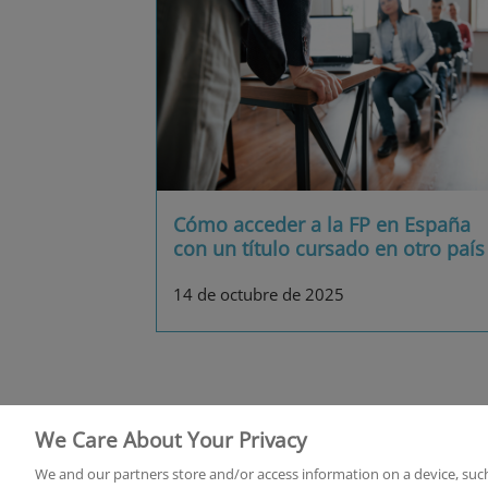
Cómo acceder a la FP en España
con un título cursado en otro país
14 de octubre de 2025
We Care About Your Privacy
Home
Q
We and our partners store and/or access information on a device, such