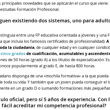
s principales novedades que se aplicarán el curso que viene
 estudias Formación Profesional.
iguen existiendo dos sistemas, uno para adult
distinguía entre una FP educativa orientada a jóvenes y una 
a que incluía los famosos certificados de profesionalidad).
A
toda la ciudadanía
, de cualquier edad y en cualquier condic
n
cinco grados
de cualificación, acumulables y ascendentes 
es de 50 horas (grado A) a los títulos de especialización. Es 
conoce popularmente al grado E, de hasta 800 horas.
dadano disponga de una «mochila formativa» a la que pueda
e toda su vida. Y también que un joven pueda conseguir el tí
amente en un grado D o sumando formaciones más pequeñas
lo oficial, pero sí 5 años de experiencia. Con 
 fácil acreditar mi competencia profesional?