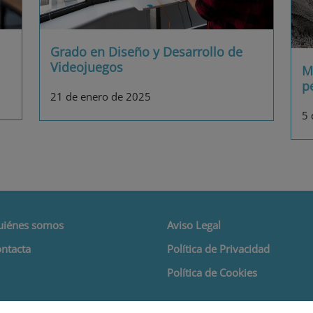
Grado en Diseño y Desarrollo de
Videojuegos
M
p
21 de enero de 2025
5 
uiénes somos
Aviso Legal
ntacta
Política de Privacidad
Política de Cookies