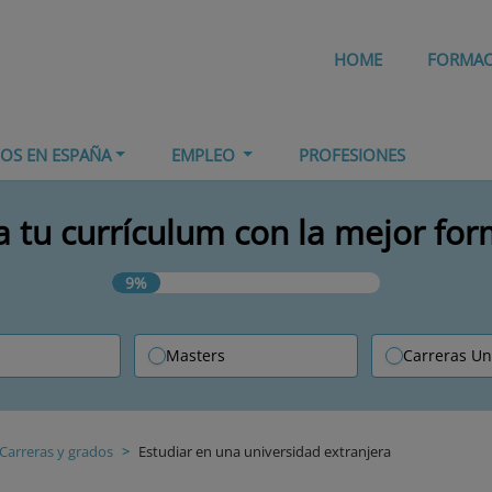
HOME
FORMA
IOS EN ESPAÑA
EMPLEO
PROFESIONES
 tu currículum con la mejor fo
9%
Masters
Carreras Un
Carreras y grados
Estudiar en una universidad extranjera