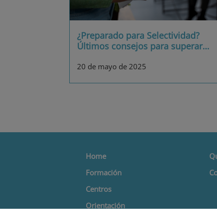
¿Preparado para Selectividad?
Últimos consejos para superar
…
20 de mayo de 2025
Home
Q
Formación
Co
Centros
Orientación