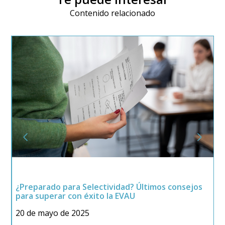
Contenido relacionado
¿Preparado para Selectividad? Últimos consejos
G
para superar con éxito la EVAU
2
20 de mayo de 2025