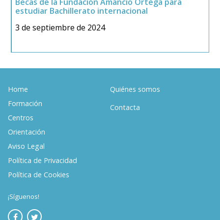
Becas de la Fundación Amancio Ortega para
F
estudiar Bachillerato internacional
t
3 de septiembre de 2024
1
Home
Quiénes somos
Formación
Contacta
Centros
Orientación
Aviso Legal
Política de Privacidad
Política de Cookies
¡Síguenos!